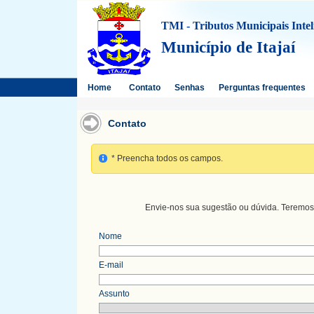
TMI - Tributos Municipais Intel
Município de Itajaí
Home
Contato
Senhas
Perguntas frequentes
Contato
* Preencha todos os campos.
Envie-nos sua sugestão ou dúvida. Teremos 
Nome
E-mail
Assunto